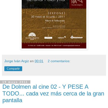
Jorge Iván Argiz
en
00:01
2 comentarios:
Compartir
19 mayo 2011
De Dolmen al cine 02 - Y PESE A
TODO... cada vez más cerca de la gran
pantalla