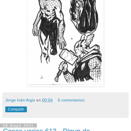
Jorge Iván Argiz
en
00:04
6 comentarios:
Compartir
28 mayo 2011