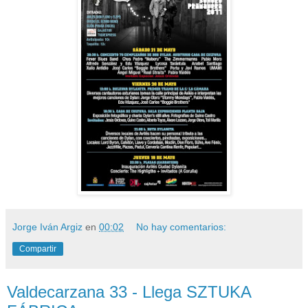
Jorge Iván Argiz
en
00:02
No hay comentarios:
Compartir
Valdecarzana 33 - Llega SZTUKA