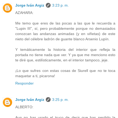
Jorge Iván Argiz
3:23 p. m.
AZAHARA:
Me temo que eres de las pocas a las que le recuerda a
"Lupin III", sí, pero probablemente porque no demasiados
conozcan las andanzas animadas (y en viñetas) de este
nieto del célebre ladrón de guante blanco Arsenio Lupín.
Y temáticamente la historia del interior que refleja la
portada no tiene nada que ver. Y ya que me menciono esto
te diré que, estilísticamente, en el interior tampoco, jeje.
¡Lo que sufres con estas cosas de Siurell que no te toca
maquetar a ti, picarona!
Responder
Jorge Iván Argiz
3:25 p. m.
ALBERTO:
Aun no has usado el truco de decir que has perdido la