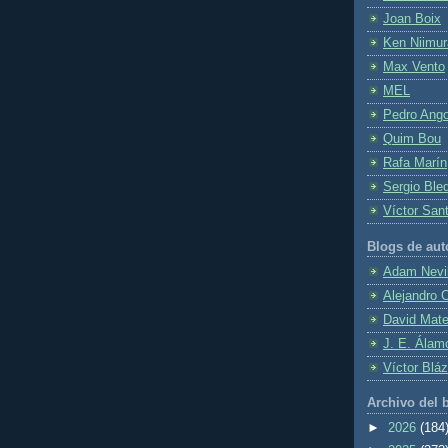
Joan Boix
Ken Niimur
Max Vento
MEL
Pedro Ang
Quim Bou
Rafa Marín
Sergio Ble
Víctor San
Blogs de aut
Adam Nevil
Alejandro 
David Mat
J. E. Álam
Víctor Blá
Archivo del 
►
2026
(184