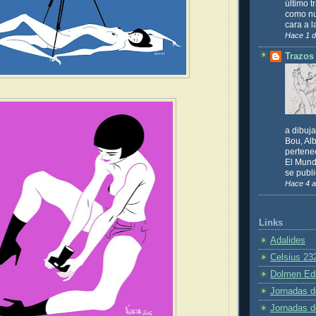
último t
como nu
cara a l
Hace 1 d
Trazos 
a dibuj
Bou, Alb
pertene
El Mund
se publi
Hace 4 
Links
Adalides
Celsius 23
Dolmen Edi
Jornadas d
Jornadas d