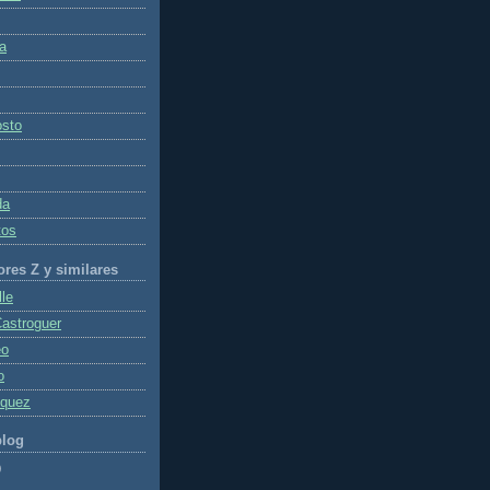
a
osto
da
tos
ores Z y similares
le
Castroguer
eo
o
zquez
blog
)