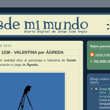
E 2015
Datos person
s 1238 - VALENTINA por ÁGREDA
Jorge Iván
n realidad dos) al personaje e Valentina de
Guido
Ver todo mi
 ocasión a cargo de
Ágreda
...
Blogs sobre 
diario
Zona N
#356 – 
Vengad
Como bu
Vengado
reunimo